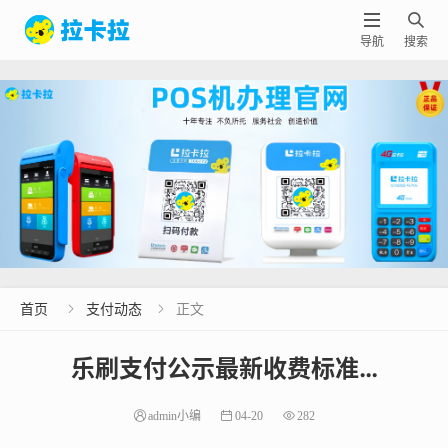


导航
搜索
首页
支付动态
正文


乐刷支付公示最新收费标准…
admin小编
04-20
282