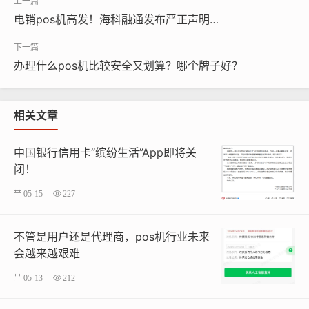
4
流量费
0-396元/年 /
电销pos机高发！海科融通发布严正声明…
序号 收费项目 支付方式 支付渠道 费率/费用标准 封顶标
准
办理什么pos机比较安全又划算？哪个牌子好？
借记卡 0.41%-0.60% 50元
相关文章
POS 刷卡
中国银行信用卡“缤纷生活”App即将关
贷记卡 0.52%-2.99%
闭！
1交易手续费 网联/银联单笔<1,000元 0.25%-0.53%
05-15
227
二维码支付 网联/银联单笔≥1.000元 0.53%-3.00%
不管是用户还是代理商，pos机行业未来
会越来越艰难
支付宝/微信/
云闪付
0.25%-3.00%
05-13
212
2增值服务费 0-399元