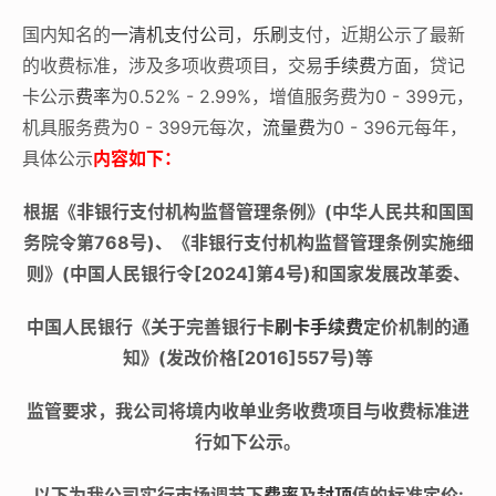
国内知名的
一清机
支付公司
，
乐刷
支付，近期公示了最新
的收费标准，涉及多项收费项目，交易
手续费
方面，贷记
卡公示
费率
为0.52% - 2.99%，增值服务费为0 - 399元，
机具服务费为0 - 399元每次，
流量费
为0 - 396元每年，
具体公示
内容如下：
根据《非银行支付机构监督管理条例》(中华人民共和国国
务院令第768号)、《非银行支付机构监督管理条例实施细
则》(中国人民银行令[2024]第4号)和国家发展改革委、
中国人民银行《关于完善银行卡
刷卡
手续费
定价机制的通
知》(发改价格[2016]557号)等
监管要求，我公司将境内收单业务收费项目与收费标准进
行如下公示。
以下为我公司实行市场调节下
费率
及
封顶
值的标准定价: