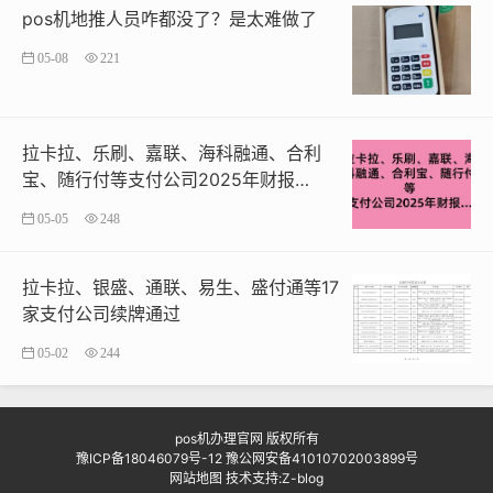
pos机地推人员咋都没了？是太难做了
3机具服务费 0-399元/次
05-08
221
4流量费 0-396元/年
用户签约或使用APP时，我公司将根据实际情况，在商户
拉卡拉、乐刷、嘉联、海科融通、合利
协议或APP 内清晰、明确告知实际所需支付的费用/费
宝、随行付等支付公司2025年财报…
率，确保其符合已公布的费率标准与封顶值。我公司严格
05-05
248
遵循监管规定，以降低商户经营成本、拉动消费为目标，
不断提升运营管理水平与服务质量，促进行业良性竞争，
助力我国银行卡产业持续健康发展。
拉卡拉、银盛、通联、易生、盛付通等17
家支付公司续牌通过
乐刷
支付科技有限公司2026年4月13日
05-02
244
pos机办理官网
版权所有
豫ICP备18046079号-12
豫公网安备41010702003899号
网站地图
技术支持:
Z-blog