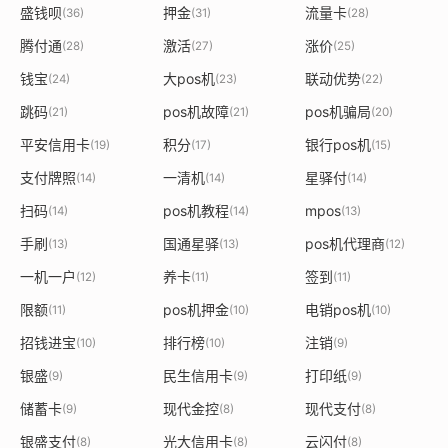
盛钱呗
押金
流量卡
(36)
(31)
(28)
腾付通
激活
涨价
(28)
(27)
(25)
钱宝
大pos机
联动优势
(24)
(23)
(22)
跳码
pos机故障
pos机骗局
(21)
(21)
(20)
平安信用卡
积分
银行pos机
(19)
(17)
(15)
支付牌照
一清机
星驿付
(14)
(14)
(14)
扫码
pos机教程
mpos
(14)
(14)
(13)
手刷
国通星驿
pos机代理商
(13)
(13)
(12)
一机一户
养卡
签到
(12)
(11)
(11)
限额
pos机押金
电销pos机
(11)
(10)
(10)
招钱进宝
排行榜
注销
(10)
(10)
(9)
银盛
民生信用卡
打印纸
(9)
(9)
(9)
储蓄卡
现代金控
现代支付
(9)
(8)
(8)
银盛支付
光大信用卡
云闪付
(8)
(8)
(8)