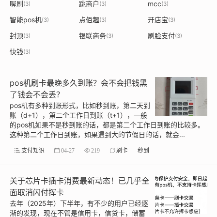
喔刷
跳商户
mcc
(3)
(3)
(3)
智能pos机
点佰趣
开店宝
(3)
(3)
(3)
封顶
银联商务
刷脸支付
(3)
(3)
(3)
快钱
(3)
pos机刷卡最晚多久到账？会不会把钱黑
了钱会不会丢？
pos机有多种到账形式，比如秒到账，第二天到
账（d+1），第二个工作日到账（t+1），一般
的pos机如果不是秒到账的话，都是第二个工作日到账的比较多。
这种第二个工作日到账，如果遇到大的节假日的话，就会...
支付知识
04-27
219
刷卡
秒到
关于芯片卡插卡消费最新动态！已几乎全
面取消闪付挥卡
去年（2025年）下半年，有不少的用户已经逐
渐的发现，现在不管是信用卡，信贷卡，储蓄