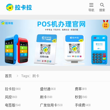


导航
搜索
首页
Tags：刷卡

拉卡拉
盛付通
费率
(90)
(83)
(81)
风控
刷卡
秒到
(60)
(59)
(56)
电签版
广发信用卡
手续费
(54)
(53)
(43)