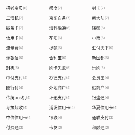
招钱宝贝
额度
封卡
(8)
(7)
(7)
二清机
京东白条
新大陆
(7)
(7)
(7)
磁条卡
海科融通
降额
(7)
(6)
(6)
信用卡
花呗
小票
(6)
(6)
(6)
流量费
提额
汇付天下
(6)
(5)
(5)
瑞银信
合利宝
新国都
(5)
(5)
(5)
封机
刷卡失败
乐刷
(5)
(5)
(5)
中付支付
杉德支付
会员宝
(4)
(4)
(4)
随行付
外地商户
假商户
(4)
(4)
(4)
传统pos机
环迅支付
银盛通
(4)
(4)
(4)
考拉超收
浦发信用卡
华夏信用卡
(4)
(4)
(4)
中信信用卡
银联
通联支付
(4)
(4)
(3)
付费通
卡友
和融通
(3)
(3)
(3)