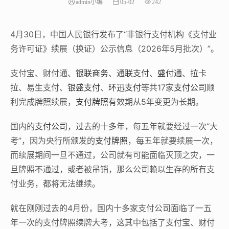
admin小编
05-02
242
4月30日，中国人民银行发布了“非银行支付机构《支付业
务许可证》续展（换证）公示信息（2026年5月批次）”。
支付宝、财付通、
银联商务
、
通联支付
、
盛付通
、
拉卡
拉
、易生支付、
银盛支付
、
环迅支付
等共17家
支付公司
顺
利完成牌照续展，
支付牌照
有效期从5年变更为长期。
国内的
支付公司
，过去的十多年，每五年就要经过一次“大
考”，因为央行所颁发的
支付牌照
，每五年就要续展一次，
而续展期间一旦不通过，公司就有可能面临灭顶之灾，一
旦牌照不通过，或者被吊销，那么公司赖以生存的所有支
付业务，都将无法继续。
就在刚刚过去的4月份，国内十多家支付公司面临了一五
年一次的支付牌照续牌大考，这其中包括了支付宝、财付