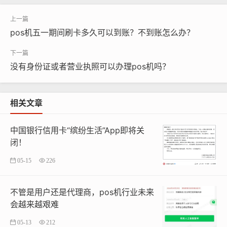
pos机五一期间刷卡多久可以到账？不到账怎么办？
没有身份证或者营业执照可以办理pos机吗？
相关文章
本文链接：
https://www.2241.com.cn/index.php/post/1
中国银行信用卡“缤纷生活”App即将关
闭！
186.html
05-15
226
支付牌照
不管是用户还是代理商，pos机行业未来
会越来越艰难
05-13
212