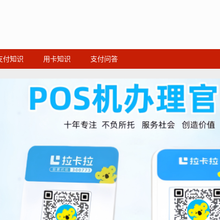
支付知识
用卡知识
支付问答