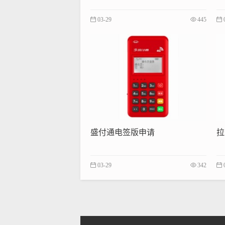
03-29
445
盛付通电签版申请
拉
03-29
342