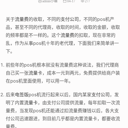
admin小编
04-17
277
关于
流量费
的收取，不同的
支付公司
，不同的pos机产
品，甚至不同的代理商，收取的时间，收取的金额，收取
的频率都是不一样的。这个
流量费
的扣取，现在非常的
乱，作为从事pos机十年的老代理，下面我们来简单讲一
下。
前些年的pos机根本就没有流量费这种说法，我们代理商
自己买一张
流量卡
，成本一元到两元，免费提供给商户装
在pos机里面使用，可以用一年。
后来
电签版
pos机流行起来以后，国内某家
支付公司
，发
明了内置
流量卡
，由支付公司提供流量，每年扣取一次流
量费，当发现pos机还能通过扣流量费赚钱以后，各大支
付公司迅速跟进，到目前几乎都是内置流量卡，都要收流
量费。