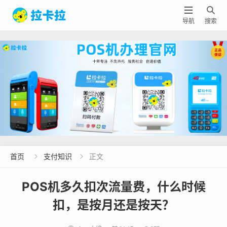


导航
搜索
首页
支付知识
正文


POS机多久扣次流量费，什么时候
扣，是按月还是按天？