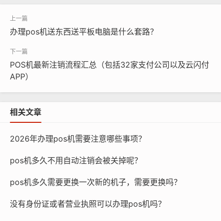
的，选择靠谱的机子，靠谱的代理商，这样才能尽可能的
避免过多的被套路和损失。
办理pos机送东西送平板电脑是什么套路？
本文链接：
https://www.2241.com.cn/index.php/post/1
173.html
POS机最新注销流程汇总（包括32家支付公司以及云闪付
APP）
流量费
相关文章
2026年办理pos机需要注意哪些事项？
pos机多久不用自动注销会被关掉呢？
pos机多久需要更换一次新的机子，需要更换吗？
没有身份证或者营业执照可以办理pos机吗？