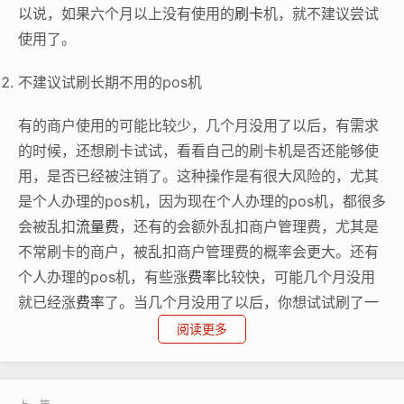
以说，如果六个月以上没有使用的
刷卡
机，就不建议尝试
使用了。
不建议试刷长期不用的pos机
有的商户使用的可能比较少，几个月没用了以后，有需求
的时候，还想刷卡试试，看看自己的刷卡机是否还能够使
用，是否已经被注销了。这种操作是有很大风险的，尤其
是个人办理的pos机，因为现在个人办理的pos机，都很多
会被乱扣
流量费
，还有的会额外乱扣商户管理费，尤其是
不常刷卡的商户，被乱扣商户管理费的概率会更大。还有
个人办理的pos机，有些涨
费率
比较快，可能几个月没用
就已经涨
费率
了。当几个月没用了以后，你想试试刷了一
笔，有可能会被扣
流量费
，被扣商户管理费，还有可能费
阅读更多
率会涨的很高。所以说，如果几个月都没用过的pos机，
就建议不要尝试刷卡使用了。