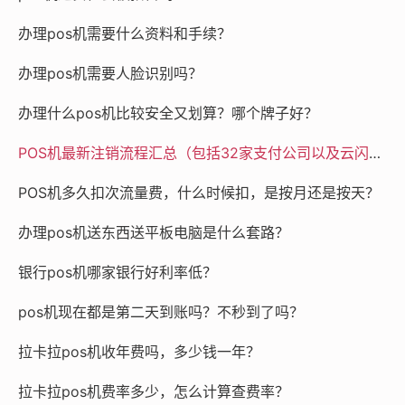
办理pos机需要什么资料和手续？
办理pos机需要人脸识别吗？
办理什么pos机比较安全又划算？哪个牌子好？
POS机最新注销流程汇总（包括32家支付公司以及云闪付APP）
本文链接：
https://www.2241.com.cn/index.php/post/1
POS机多久扣次流量费，什么时候扣，是按月还是按天？
184.html
办理pos机送东西送平板电脑是什么套路？
注销
银行pos机哪家银行好利率低？
pos机现在都是第二天到账吗？不秒到了吗？
拉卡拉pos机收年费吗，多少钱一年？
拉卡拉pos机费率多少，怎么计算查费率？