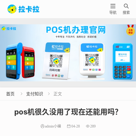


导航
搜索
首页
支付知识
正文


pos机很久没用了现在还能用吗？
admin小编
04-28
289