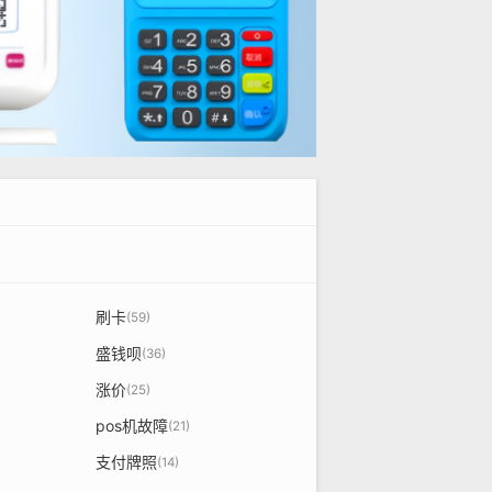
刷卡
(59)
盛钱呗
(36)
涨价
(25)
pos机故障
(21)
支付牌照
(14)