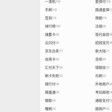
一清机
星驿付
(14)
(14)
手刷
国通星驿
(13)
(1
签到
限额
(11)
(11)
排行榜
注销
(10)
(9)
储蓄卡
现代金控
(9)
(8
云闪付
招钱宝贝
(8)
(8
京东白条
新大陆
(7)
(7)
信用卡
花呗
(6)
(6)
汇付天下
瑞银信
(5)
(5)
刷卡失败
乐刷
(5)
(5)
随行付
外地商户
(4)
(4
银盛通
考拉超收
(4)
(4
银联
通联支付
(4)
(3
喔刷
跳商户
(3)
(3)