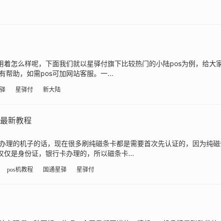
使用着怎么样呢，下面我们就以星驿付旗下比较热门的小陆pos为例，给大
帮助，如需pos可加网站客服。一...
驿
星驿付
新大陆
，最新教程
办理的机子的话，现在很多刷纯磁条卡都是需要首次先认证的，因为纯磁
仅仅是身份证，银行卡办理的，所以磁条卡...
pos机教程
国通星驿
星驿付