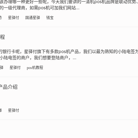
该办理哪一种更好一些呢，今天我们要讲的一清机pos机品牌是联动优势
一级代理商，如需pos机可加我们网站...
势
星驿付
国通星驿
钱宝
教程
定的银行卡呢，星驿付旗下有多款pos机产品，我们以最为熟知的小陆电签
陆电签的商户，我们想要登陆商户，...
驿
星驿付
pos机教程
产品介绍
驿
星驿付