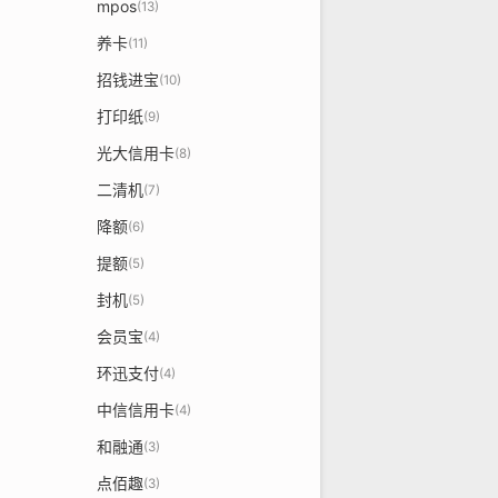
mpos
(13)
养卡
(11)
招钱进宝
(10)
打印纸
(9)
光大信用卡
(8)
二清机
(7)
降额
(6)
提额
(5)
封机
(5)
会员宝
(4)
环迅支付
(4)
中信信用卡
(4)
和融通
(3)
点佰趣
(3)