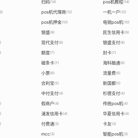
扫码
pos机教程
(14)
(14)
pos机代理商
一机一户
3)
(12)
(12)
pos机押金
电销pos机
(10)
(10)
银盛
民生信用卡
(9)
(9)
现代支付
银盛支付
)
(8)
(8)
额度
封卡
)
(7)
(7)
磁条卡
海科融通
(7)
(6)
小票
流量费
(6)
(6)
合利宝
新国都
(5)
(5)
中付支付
杉德支付
(4)
(4)
假商户
传统pos机
)
(4)
(4)
浦发信用卡
华夏信用卡
)
(4)
(4)
付费通
卡友
)
(3)
(3)
mcc
智能pos机
(3)
(3)