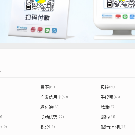
。
费率
风控
(81)
(60)
广发信用卡
手续费
(53)
(43)
腾付通
激活
(28)
(27)
联动优势
跳码
3)
(22)
(21)
卡
积分
银行pos机
(19)
(17)
(15)