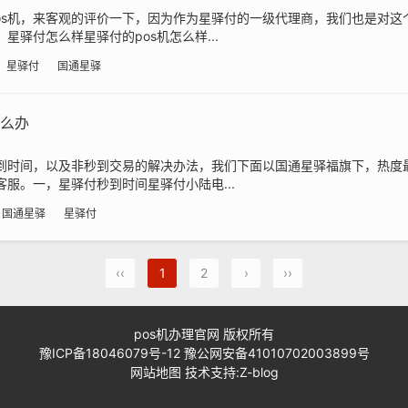
os机，来客观的评价一下，因为作为星驿付的一级代理商，我们也是对这
星驿付怎么样星驿付的pos机怎么样...
星驿付
国通星驿
怎么办
秒到时间，以及非秒到交易的解决办法，我们下面以国通星驿福旗下，热度
客服。一，星驿付秒到时间星驿付小陆电...
国通星驿
星驿付
‹‹
1
2
›
››
pos机办理官网
版权所有
豫ICP备18046079号-12
豫公网安备41010702003899号
网站地图
技术支持:
Z-blog