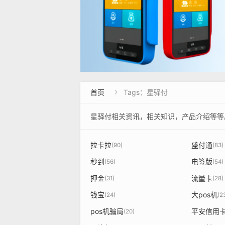
首页
Tags：星驿付

星驿付相关资讯，相关知识，产品介绍等等
拉卡拉
盛付通
(90)
(83)
秒到
电签版
(56)
(54)
押金
流量卡
(31)
(28)
钱宝
大pos机
(24)
(2
pos机骗局
平安信用
(20)