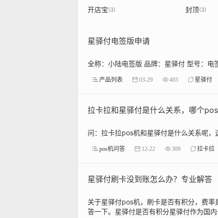
开店宝
封顶
(3)
(3)
星驿付电签版申请
全称：小陆电签版 品牌：星驿付 型号：电签版 网
产品列表
03-29
403
星驿付
拉卡拉和星驿付是什么关系，哪个po
问：拉卡拉pos机和星驿付是什么关系呢，
pos机问答
12-22
309
拉卡拉
星驿付刷卡没到账怎么办？专业解答
关于星驿付pos机，刷卡是否有积分，费
答一下。星驿付是否有积分星驿付作为国内一