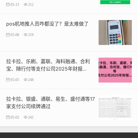
息。
05-13
212
三，对于任何冒用我公司名义实施诈骗，虚假宣传或诱导
pos机地推人员咋都没了？是太难做了
交易的行为，我司将依法追究其法律责任。
05-08
219
四，提醒广大用户，务必通过正规渠道办理相关业务。如
遇可疑信息，请及时通过官方渠道核实，谨防诈骗，保护
自身财产安全。
拉卡拉、乐刷、嘉联、海科融通、合利
宝、随行付等支付公司2025年财报…
五，
银盛
支付官方渠道
05-05
248
银盛支付官方网站：www.ysepay.com
拉卡拉、银盛、通联、易生、盛付通等17
银盛支付官方微信公众号：银盛支付(yinsheng518)，银
家支付公司续牌通过
盛支付官方(YSZFGS)
05-02
242
银盛支付官方客服热线：10108989