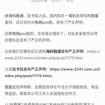
admin小编
04-23
242
继
海科融通
、
拉卡拉
之后，国内知名
一清机
收单机构
银盛
支付
，近日也针对
电销pos机
，发布了严正声明，
近期
电销pos机
的，实在是太猖狂了，对此多家
支付公司
近期先后发布了严正的声明，
比如我们近期先后引述的
海科融通
发布严正声明
：https://
www.2241.com.cn/index.php/post/1175.html
以及
拉卡拉
发布严正声明：https://www.2241.com.cn/i
ndex.php/post/1179.html
。
银盛支付
声明称，近期发现存在不法分子借助短信、电话
等途径，假冒本公司工作人员或授权合作方，
以“低
费率
”“免费更换设备”“系统升级”“设备停用”等名义。