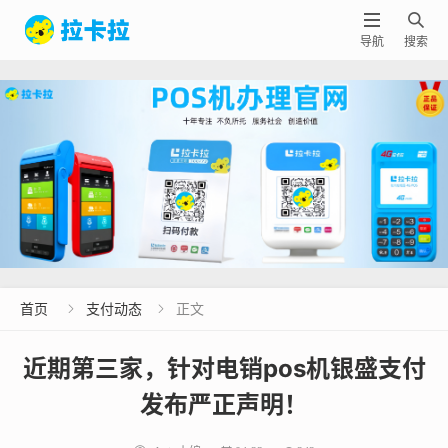


导航
搜索
首页
支付动态
正文


近期第三家，针对电销pos机银盛支付
发布严正声明！