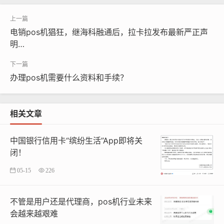
以"低
费率
""免费更换设备""系统升级""设备停用"等名义。
诱导用户更换非正规渠道的终端设备，进而实施违规切
电销pos机猖狂，继海科融通后，拉卡拉发布最新严正声
机，
明…
骗取钱财等违法活动，严重侵害了广大用户的合法权益及
我司的品牌声誉。为澄清事实，防范风险，我司现郑重声
办理pos机需要什么资料和手续？
明如下：
相关文章
一，我司所有终端设备更换，费率调整等业务，均未授权
任何第三方机构或个人通过电话，
中国银行信用卡“缤纷生活”App即将关
闭！
短信等形式开展。请广大用户提高警惕，切勿轻信不明来
05-15
226
源的电话，短信及推广信息。
二，为保障您的资金与信息安全，请切勿应不明身份人员
不管是用户还是代理商，pos机行业未来
会越来越艰难
的要求，随意更换终端设备，泄露终端设备信息或个人信