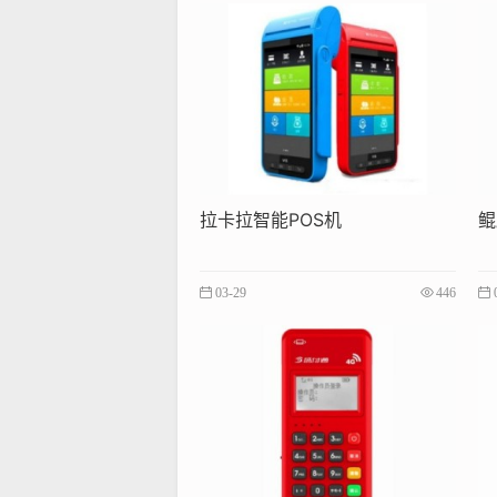
拉卡拉智能POS机
鲲
03-29
446